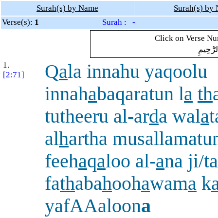
Surah(s) by Name
Surah(s) by
Verse(s):
1
Surah : -
Click on Verse Num
لرَّحِيمِ
1.
Q
a
la innahu yaqoolu
[2:71]
innah
a
baqaratun l
a
th
tutheeru al-ar
d
a wal
a
t
al
h
artha musallamatun
feeh
a
q
a
loo al-
a
na ji/ta
fa
th
aba
h
ooh
a
wam
a
k
yafAAaloon
a