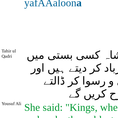
yafAAaloon
a
Tahir ul
(اہ کسی بستی میں
Qadri
اد کر دیتے ہیں اور
و رسوا کر ڈالتے
ح کریں گے
Yousuf Ali
She said: "Kings, when