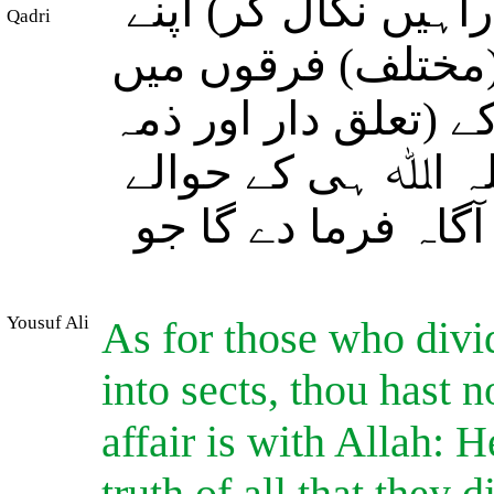
ہیں نکال کر) اپنے
Qadri
ہ (مختلف) فرقوں میں
 (تعلق دار اور ذمہ
لہ اﷲ ہی کے حوالے
گاہ فرما دے گا جو
Yousuf Ali
As for those who divid
into sects, thou hast n
affair is with Allah: H
truth of all that they d