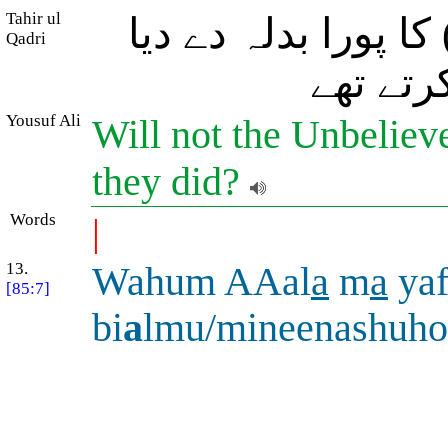
Tahir ul
 پورا بدلہ دے دیا
Qadri
رتے تھے
Yousuf Ali
Will not the Unbeliev
they did?
Words
|
13.
Wahum AAal
a
m
a
ya
[85:7]
bi
a
lmu/mineenashuh