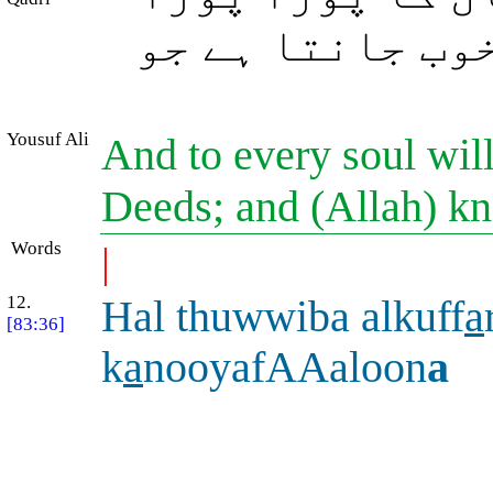
وب جانتا ہے جو
Yousuf Ali
And to every soul will b
Deeds; and (Allah) kn
Words
|
12.
Hal thuwwiba alkuff
a
[83:36]
k
a
nooyafAAaloon
a