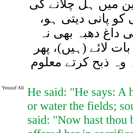
(ن میں ہل چلانے کی
 کو پانی دیتی ہو
 داغ دھبہ بھی نہ
ات لائے (ہیں)، پھر
ہ وہ ذبح کرتے معلوم
Yousuf Ali
He said: "He says: A he
or water the fields; 
said: "Now hast thou 