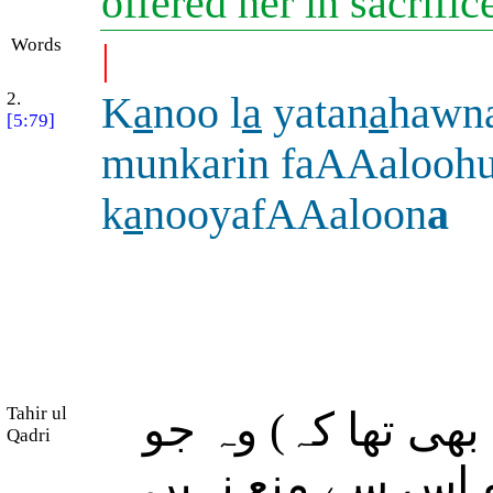
offered her in sacrifi
Words
|
2.
K
a
noo l
a
yatan
a
hawn
[5:79]
munkarin faAAaloohu
k
a
nooyafAAaloon
a
Tahir ul
(ی تھا کہ) وہ جو
Qadri
و اس سے منع نہیں