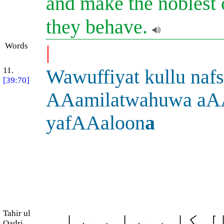
and make the noblest o
they behave.
Words
|
11.
Wawuffiyat kullu naf
[39:70]
AAamilatwahuwa aA
yafAAaloon
a
Tahir ul
ل کا پورا پورا
Qadri