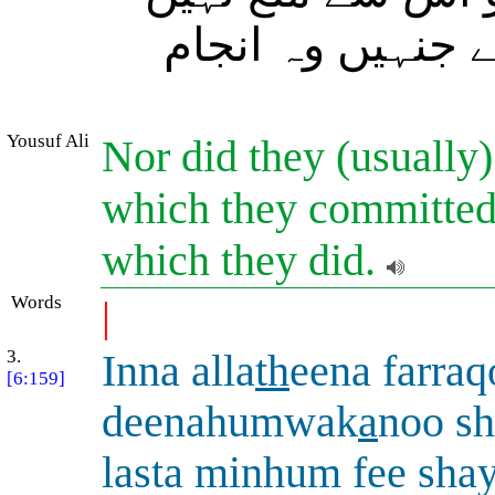
ے جنہیں وہ انجام
Yousuf Ali
Nor did they (usually)
which they committed:
which they did.
Words
|
3.
Inna alla
th
eena farraq
[6:159]
deenahumwak
a
noo s
lasta minhum fee shay