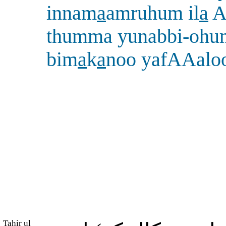
innam
a
amruhum il
a
A
thumma yunabbi-ohu
bim
a
k
a
noo yafAAalo
Tahir ul