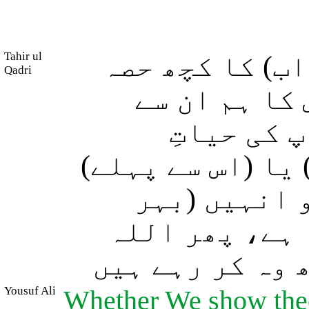
Tahir ul
ب) کا کچھ حصہ
Qadri
(کا ہم ان سے
 کی حیاتِ
 یا (اس سے پہلے
 انہیں (بہر
 ہے، پھر اللہ
(وہ کر رہے ہیں
Yousuf Ali
Whether We show thee 