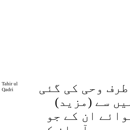
Tahir ul
طرف وحی کی گئی
Qadri
میں سے (مزید
وائے ان کے جو
(ں، سو آپ ان کے