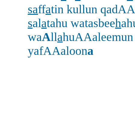
sa
ff
a
tin kullun qadA
s
al
a
tahu watasbee
h
ah
wa
A
ll
a
huAAaleemun
yafAAaloon
a