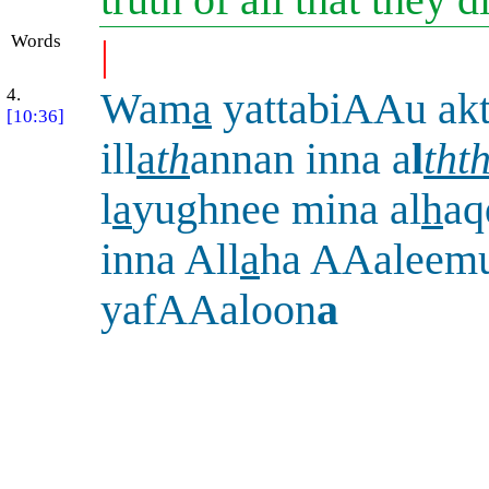
Words
|
4.
Wam
a
yattabiAAu ak
[10:36]
ill
a
th
annan inna a
l
tht
l
a
yughnee mina al
h
aq
inna All
a
ha AAaleem
yafAAaloon
a