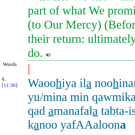
part of what We promi
(to Our Mercy) (Before
their return: ultimatel
do.
Words
|
6.
Waoo
h
iya il
a
noo
h
ina
[11:36]
yu/mina min qawmika 
qad
a
manafal
a
tabta-i
k
a
noo yafAAaloon
a