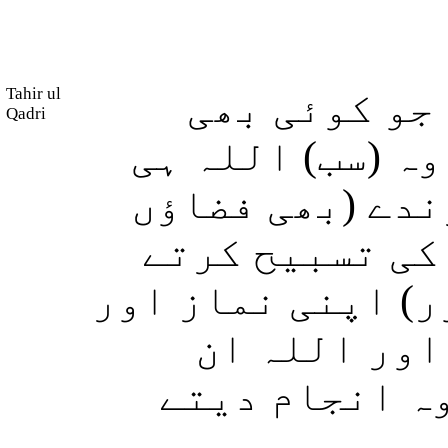
Tahir ul
جو کوئی بھی
Qadri
ہ (سب) اللہ ہی
ندے (بھی فضاؤں
 کی تسبیح کرتے
ر) اپنی نماز اور
اور اللہ ان
وہ انجام دیتے