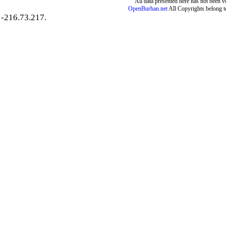
All data presented here has not been ver
OpenBurhan.net
All Copyrights belong t
-216.73.217.