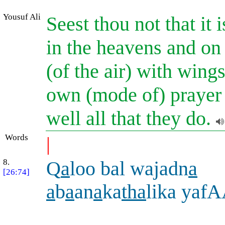
Yousuf Ali
Seest thou not that it
in the heavens and on 
(of the air) with win
own (mode of) prayer
well all that they do.
Words
|
8.
Q
a
loo bal wajadn
a
[26:74]
a
b
a
an
a
ka
tha
lika yaf