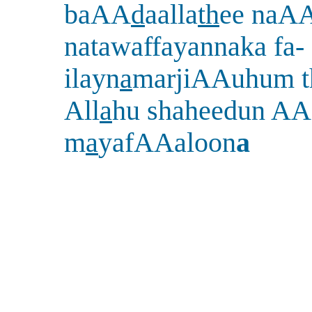
baAA
d
aalla
th
ee naA
natawaffayannaka fa-
ilayn
a
marjiAAuhum 
All
a
hu shaheedun AA
m
a
yafAAaloon
a