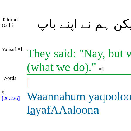
Tahir ul
کن ہم نے اپنے باپ
Qadri
Yousuf Ali
They said: "Nay, but 
(what we do)."
Words
|
9.
Waannahum yaqoolo
[26:226]
l
a
yafAAaloon
a