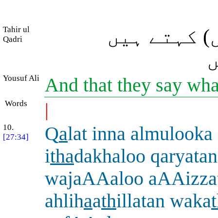
Tahir ul
) کہتے ہیں
Qadri
ں
Yousuf Ali
And that they say wha
Words
|
10.
Q
a
lat inna almulooka
[27:34]
i
tha
dakhaloo qaryatan
wajaAAaloo aAAizza
ahlih
a
a
th
illatan waka