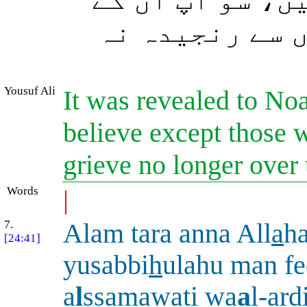
( سے رنجیدہ نہ
Yousuf Ali
It was revealed to No
believe except those 
grieve no longer over 
Words
|
7.
Alam tara anna All
a
h
[24:41]
yusabbi
h
ulahu man fe
a
l
ssam
a
w
a
ti wa
a
l-ar
d