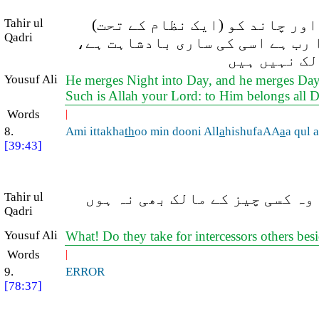
Tahir ul
اور چاند کو (ایک نظام کے تحت
Qadri
ا رب ہے اسی کی ساری بادشاہت ہے
لک نہیں ہیں
Yousuf Ali
He merges Night into Day, and he merges Day i
Such is Allah your Lord: to Him belongs all
Words
|
8.
Ami ittakha
th
oo min dooni All
a
hishufaAA
a
a qul 
[39:43]
Tahir ul
وہ کسی چیز کے مالک بھی نہ ہوں
Qadri
Yousuf Ali
What! Do they take for intercessors others be
Words
|
9.
ERROR
[78:37]