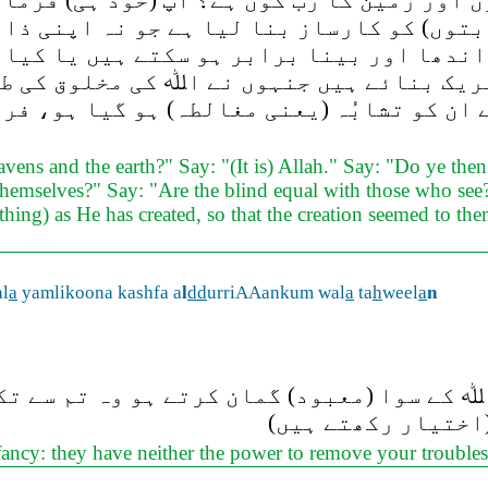
ور زمین کا رب کون ہے؟ آپ (خود ہی) فرما دی
بتوں) کو کارساز بنا لیا ہے جو نہ اپنی ذا
 اندھا اور بینا برابر ہو سکتے ہیں یا کیا
یک بنائے ہیں جنہوں نے اﷲ کی مخلوق کی طرح
 ان کو تشابُہ (یعنی مغالطہ) ہو گیا ہو، فر
vens and the earth?" Say: "(It is) Allah." Say: "Do ye then
themselves?" Say: "Are the blind equal with those who see?
hing) as He has created, so that the creation seemed to them
l
a
yamlikoona kashfa a
l
dd
urriAAankum wal
a
ta
h
weel
a
n
اﷲ کے سوا (معبود) گمان کرتے ہو وہ تم سے ت
 (اختیار رکھتے ہیں
fancy: they have neither the power to remove your troubl