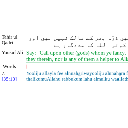
Tahir ul
ں ذرّہ بھر کے مالک نہیں ہیں اور
Qadri
 کوئی اللہ کا مددگار ہے
Yousuf Ali
Say: "Call upon other (gods) whom ye fancy, b
they therein, nor is any of them a helper to Al
Words
|
7.
Yooliju allayla fee a
l
nnah
a
riwayooliju a
l
nnah
a
ra 
[35:13]
tha
likumuAll
a
hu rabbukum lahu almulku wa
a
lla
t