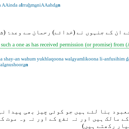
a AAinda a
l
rra
h
m
a
niAAahd
a
n
ان کے جنہوں نے (خدائے) رحمان سے وعدۂ (شف
t such a one as has received permission (or promise) from 
a shay-an wahum yukhlaqoona wal
a
yamlikoona li-anfusihim
d
al
a
nushoor
a
n
عبود بنا لئے ہیں جو کوئی چیز بھی پیدا نہ
ے مالک ہیں اور نہ نفع کے اور نہ وہ موت کے
(یار رکھتے ہیں