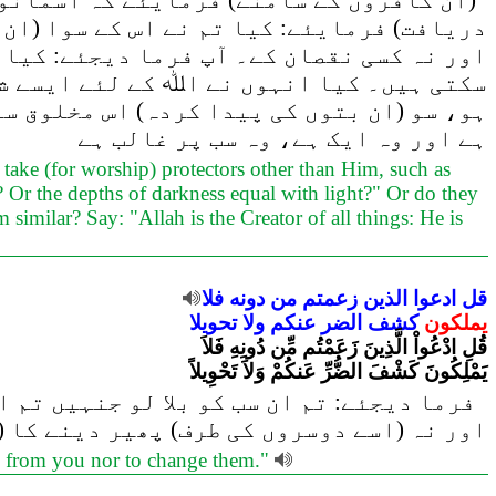
ان کافروں کے سامنے) فرمایئے کہ آسمانوں ا
دریافت) فرمایئے: کیا تم نے اس کے سوا (ان 
اور نہ کسی نقصان کے۔ آپ فرما دیجئے: کیا
سکتی ہیں۔ کیا انہوں نے اﷲ کے لئے ایسے شر
ہو، سو (ان بتوں کی پیدا کردہ) اس مخلوق سے
ہے اور وہ ایک ہے، وہ سب پر غالب ہے
 take (for worship) protectors other than Him, such as
 Or the depths of darkness equal with light?" Or do they
 similar? Say: "Allah is the Creator of all things: He is
قل
ادعوا
الذين
زعمتم
من
دونه
فلا
يملكون
كشف
الضر
عنكم
ولا
تحويلا
قُلِ ادْعُواْ الَّذِينَ زَعَمْتُم مِّن دُونِهِ فَلاَ
يَمْلِكُونَ كَشْفَ الضُّرِّ عَنكُمْ وَلاَ تَحْوِيلاً
فرما دیجئے: تم ان سب کو بلا لو جنہیں تم 
اور نہ (اسے دوسروں کی طرف) پھیر دینے کا)
es from you nor to change them."