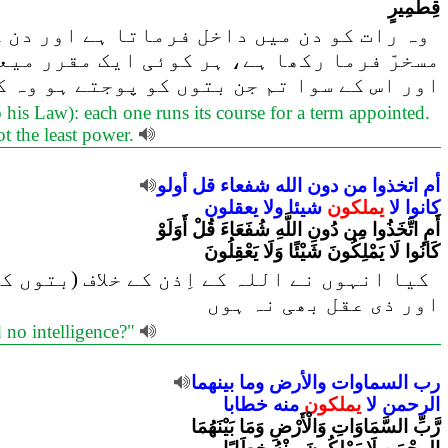
قِطْمِيرٍ
وہ رات کو دن میں داخل فرماتا ہے اور دن )
مسخرّ فرما رکھا ہے، ہر کوئی ایک مقرر می،
اور اس کے سوا تم جن بتوں کو پوجتے ہو وہ 
his Law): each one runs its course for a term appointed.
t the least power.
أم
اتخذوا
من
دون
الله
شفعاء
قل
أولو
كانوا
لا
يملكون
شيئا
ولا
يعقلون
أَمِ اتَّخَذُوا مِن دُونِ اللَّهِ شُفَعَاءَ قُلْ أَوَلَوْ
كَانُوا لَا يَمْلِكُونَ شَيْئًا وَلَا يَعْقِلُونَ
کیا انہوں نے اللہ کے اِذن کے خلاف (بتوں ک
اور ذی عقل بھی نہ ہوں
 no intelligence?"
رب
السماوات
والأرض
وما
بينهما
الرحمن
لا
يملكون
منه
خطابا
رَّبِّ السَّمَاوَاتِ وَالْأَرْضِ وَمَا بَيْنَهُمَا