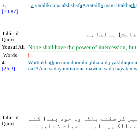
3.
L
a
yamlikoona a
l
shshaf
a
AAataill
a
mani ittakha
th
[19:87]
Tahir ul
(اعت) لے لیا ہے
Qadri
Yousuf Ali
None shall have the power of intercession, bu
Words
|
4.
Wa
i
ttakha
th
oo min doonihi
a
lihatanl
a
yakhluqoon
[25:3]
nafAAan wal
a
yamlikoona mawtan wal
a
h
ay
a
tan w
Tahir ul
یں کر سکتے بلکہ وہ خود پیدا کئے
Qadri
 مالک ہیں اور نہ حیات کے اور نہ