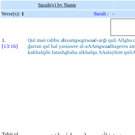
Surah(s) by Name
Verse(s):
1
Surah : -
1.
Qul man rabbu a
l
ssam
a
w
a
tiwa
a
l-ar
d
i quli All
a
hu 
[13:16]
d
arran qul hal yastawee al-aAAm
a
wa
a
lba
s
eeru am
kakhalqihi fatash
a
baha alkhalqu AAalayhim quliA
Tahir ul