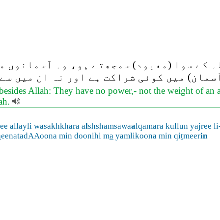
ہ کے سوا (معبود) سمجھتے ہو، وہ آسمانوں می
آسمان) میں کوئی شراکت ہے اور نہ ان میں سے
esides Allah: They have no power,- not the weight of an at
lah.
fee allayli wasakhkhara a
l
shshamsawa
a
lqamara kullun yajree l
h
eenatadAAoona min doonihi m
a
yamlikoona min qi
t
meer
in