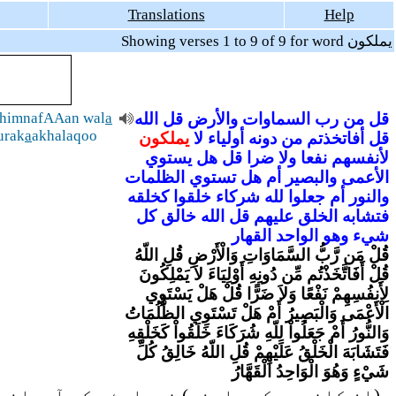
Translations
Help
Showing verses 1 to 9 of 9 for word يملكون
ihimnafAAan wal
a
الله
قل
والأرض
السماوات
رب
من
قل
urak
a
akhalaqoo
قل
أفاتخذتم
من
دونه
أولياء
لا
يملكون
لأنفسهم
نفعا
ولا
ضرا
قل
هل
يستوي
الأعمى
والبصير
أم
هل
تستوي
الظلمات
والنور
أم
جعلوا
لله
شركاء
خلقوا
كخلقه
فتشابه
الخلق
عليهم
قل
الله
خالق
كل
شيء
وهو
الواحد
القهار
قُلْ مَن رَّبُّ السَّمَاوَاتِ وَالْأَرْضِ قُلِ اللّهُ
قُلْ أَفَاتَّخَذْتُم مِّن دُونِهِ أَوْلِيَاءَ لاَ يَمْلِكُونَ
لِأَنفُسِهِمْ نَفْعًا وَلاَ ضَرًّا قُلْ هَلْ يَسْتَوِي
الْأَعْمَى وَالْبَصِيرُ أَمْ هَلْ تَسْتَوِي الظُّلُمَاتُ
وَالنُّورُ أَمْ جَعَلُواْ لِلّهِ شُرَكَاءَ خَلَقُواْ كَخَلْقِهِ
فَتَشَابَهَ الْخَلْقُ عَلَيْهِمْ قُلِ اللّهُ خَالِقُ كُلِّ
شَيْءٍ وَهُوَ الْوَاحِدُ الْقَهَّارُ