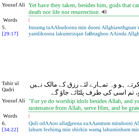
Yousuf Ali
Yet have they taken, besides him, gods that ca
death nor life nor resurrection.
Words
|
5.
Innam
a
taAAbudoona min dooni All
a
hiawth
a
nan 
[29:17]
yamlikoona lakumrizqan fa
i
btaghoo AAinda All
a
h
Tahir ul
رتے ہو وہ تمہارے لئے رزق کے مالک نہیں
Qadri
و، تم اسی کی طرف پلٹائے جاؤ گے
Yousuf Ali
"For ye do worship idols besides Allah, and y
sustenance from Allah, serve Him, and be grat
Words
|
6.
Quli odAAoo alla
th
eena zaAAamtum mindooni Al
[34:22]
lahum feehim
a
min shirkin wam
a
lahuminhum mi