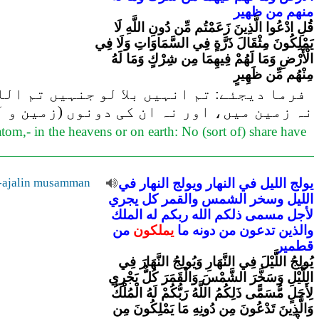
منهم
من
ظهير
قُلِ ادْعُوا الَّذِينَ زَعَمْتُم مِّن دُونِ اللَّهِ لَا
يَمْلِكُونَ مِثْقَالَ ذَرَّةٍ فِي السَّمَاوَاتِ وَلَا فِي
الْأَرْضِ وَمَا لَهُمْ فِيهِمَا مِن شِرْكٍ وَمَا لَهُ
مِنْهُم مِّن ظَهِيرٍ
فرما دیجئے: تم انہیں بلا لو جنہیں تم الل
نہ زمین میں، اور نہ ان کی دونوں (زمین و 
om,- in the heavens or on earth: No (sort of) share have
i-ajalin musamman
في
النهار
ويولج
النهار
في
الليل
يولج
الليل
وسخر
الشمس
والقمر
كل
يجري
لأجل
مسمى
ذلكم
الله
ربكم
له
الملك
والذين
تدعون
من
دونه
ما
يملكون
من
قطمير
يُولِجُ اللَّيْلَ فِي النَّهَارِ وَيُولِجُ النَّهَارَ فِي
اللَّيْلِ وَسَخَّرَ الشَّمْسَ وَالْقَمَرَ كُلٌّ يَجْرِي
لِأَجَلٍ مُّسَمًّى ذَلِكُمُ اللَّهُ رَبُّكُمْ لَهُ الْمُلْكُ
وَالَّذِينَ تَدْعُونَ مِن دُونِهِ مَا يَمْلِكُونَ مِن