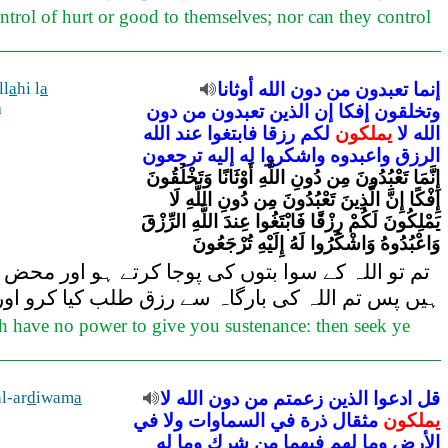
ntrol of hurt or good to themselves; nor can they control
ll
a
hi l
a
أوثانا
الله
دون
من
تعبدون
إنما
a
وتخلقون
إفكا
إن
الذين
تعبدون
من
دون
الله
لا
يملكون
لكم
رزقا
فابتغوا
عند
الله
الرزق
واعبدوه
واشكروا
له
إليه
ترجعون
إِنَّمَا تَعْبُدُونَ مِن دُونِ اللَّهِ أَوْثَانًا وَتَخْلُقُونَ
إِفْكًا إِنَّ الَّذِينَ تَعْبُدُونَ مِن دُونِ اللَّهِ لَا
يَمْلِكُونَ لَكُمْ رِزْقًا فَابْتَغُوا عِندَ اللَّهِ الرِّزْقَ
وَاعْبُدُوهُ وَاشْكُرُوا لَهُ إِلَيْهِ تُرْجَعُونَ
تم تو اللہ کے سوا بتوں کی پوجا کرتے ہو اور محض 
ہیں پس تم اللہ کی بارگاہ سے رزق طلب کیا کرو اور
ah have no power to give you sustenance: then seek ye
l-ar
d
iwam
a
لا
الله
دون
من
زعمتم
الذين
ادعوا
قل
يملكون
مثقال
ذرة
في
السماوات
ولا
في
الأرض
وما
لهم
فيهما
من
شرك
وما
له