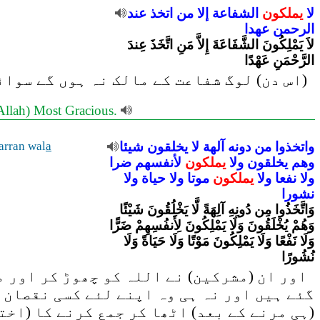
لا
يملكون
الشفاعة
إلا
من
اتخذ
عند
الرحمن
عهدا
لاَ يَمْلِكُونَ الشَّفَاعَةَ إِلاَّ مَنِ اتَّخَذَ عِندَ
الرَّحْمَنِ عَهْدًا
اس دن) لوگ شفاعت کے مالک نہ ہوں گے سوائے 
(Allah) Most Gracious.
arran wal
a
شيئا
يخلقون
لا
آلهة
دونه
من
واتخذوا
وهم
يخلقون
ولا
يملكون
لأنفسهم
ضرا
ولا
نفعا
ولا
يملكون
موتا
ولا
حياة
ولا
نشورا
وَاتَّخَذُوا مِن دُونِهِ آلِهَةً لَّا يَخْلُقُونَ شَيْئًا
وَهُمْ يُخْلَقُونَ وَلَا يَمْلِكُونَ لِأَنفُسِهِمْ ضَرًّا
وَلَا نَفْعًا وَلَا يَمْلِكُونَ مَوْتًا وَلَا حَيَاةً وَلَا
نُشُورًا
اور ان (مشرکین) نے اللہ کو چھوڑ کر اور م
گئے ہیں اور نہ ہی وہ اپنے لئے کسی نقصان ک
ہی مرنے کے بعد) اٹھا کر جمع کرنے کا (اخت)