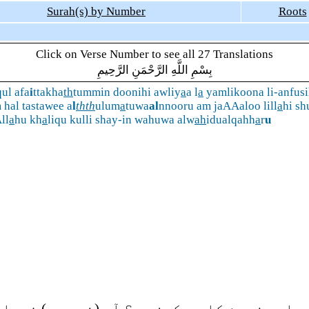
Surah(s) by Number
Roots
Click on Verse Number to see all 27 Translations
بِسْمِ اللَّهِ الرَّحْمَنِ الرَّحِيمِ
qul afa
i
ttakha
th
tummin doonihi awliy
a
a l
a
yamlikoona li-anfus
 hal tastawee a
l
thth
ulum
a
tuwa
al
nnooru am jaAAaloo lill
a
hi sh
ll
a
hu kh
a
liqu kulli shay-in wahuwa alw
ah
idualqahh
a
r
u