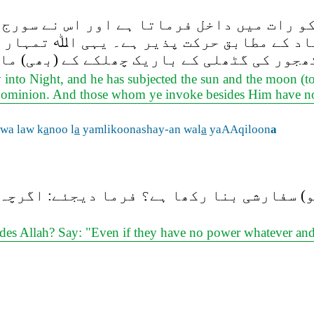
کو رات میں داخل فرماتا ہے اور اس نے سورج 
عاد کے مطابق حرکت پذیر ہے۔ یہی اﷲ تمہار
کھجور کی گٹھلی کے باریک چھلکے کے (بھی) ما
nto Night, and he has subjected the sun and the moon (to 
 Dominion. And those whom ye invoke besides Him have no
awa law k
a
noo l
a
yamlikoonashay-an wal
a
yaAAqiloon
a
و) سفارشی بنا رکھا ہے؟ فرما دیجئے: اگرچہ 
sides Allah? Say: "Even if they have no power whatever and