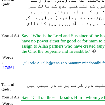
(جئے: اﷲ ہے۔ (پھر) آپ (ان سے
Qadri
توں کے لئے کسی نفع کے مالک ہیں
 تاریکیاں اور روشنی برابر ہو
 (کچھ مخلوق) خود (بھی) پیدا کی
ما دیجئے: اﷲ ہی ہر چیز کا خالق
Yousuf Ali
Say: "Who is the Lord and Sustainer of the hea
have no power either for good or for harm to 
assign to Allah partners who have created (anyt
the One, the Supreme and Irresistible."
Words
|
2.
Quli odAAu alla
th
eena zaAAamtum mindoonihi fa
[17:56]
Tahir ul
کلیف دور کرنے پر قادر نہیں ہیں
Qadri
Yousuf Ali
Say: "Call on those - besides Him - whom ye 
Words
|