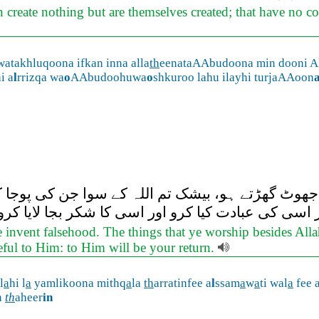
n create nothing but are themselves created; that have no co
watakhluqoona ifkan inna alla
th
eenataAAbudoona min dooni A
i a
l
rrizqa wa
o
AAbudoohuwa
o
shkuroo lahu ilayhi turjaAAoon
جھوٹ گھڑتے ہو، بیشک تم اللہ کے سوا جن کی پوجا ک
 اسی کی عبادت کیا کرو اور اسی کا شکر بجا لایا کر
e invent falsehood. The things that ye worship besides All
eful to Him: to Him will be your return.
l
a
hi l
a
yamlikoona mithq
a
la
th
arratinfee a
l
ssam
a
w
a
ti wal
a
fee a
n
th
aheer
in