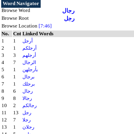
Word Navigator
رجال
Browse Word
رجل
Browse Root
Browse Location
[7:46]
No.
Cnt
Linked Words
1
1
أرجل
2
1
أرجلكم
3
3
أرجلهم
4
7
الرجال
5
1
بأرجلهن
6
1
برجال
7
1
برجلك
8
6
رجال
9
8
رجالا
10
2
رجالكم
11
13
رجل
12
7
رجلا
13
1
رجلان