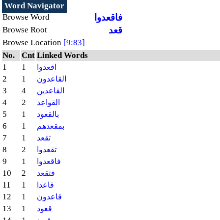
Word Navigator
فاقعدوا
Browse Word
قعد
Browse Root
Browse Location
[9:83]
No.
Cnt
Linked Words
1
1
اقعدوا
2
1
القاعدون
3
4
القاعدين
4
2
القواعد
5
1
بالقعود
6
1
بمقعدهم
7
1
تقعد
8
2
تقعدوا
9
1
فاقعدوا
10
2
فتقعد
11
1
قاعدا
12
1
قاعدون
13
1
قعود