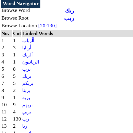
Word Navigator
ربك
Browse Word
ربب
Browse Root
Browse Location
[20:130]
No.
Cnt
Linked Words
1
1
أأرباب
2
3
أربابا
3
1
ألربك
4
1
الربانيون
5
8
برب
6
5
بربك
7
5
بربكم
8
2
بربنا
9
1
بربه
10
9
بربهم
11
4
بربي
12
130
رب
13
2
ربا