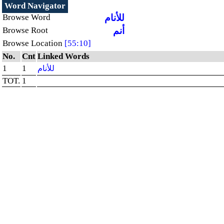
Word Navigator
Browse Word
للأنام
Browse Root
أنم
Browse Location
[55:10]
No.
Cnt
Linked Words
1
1
للأنام
TOT.
1