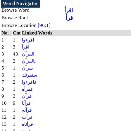
Word Navigator
اقرأ
Browse Word
قرأ
Browse Root
Browse Location
[96:1]
No.
Cnt
Linked Words
1
1
اقرءوا
2
3
اقرأ
3
43
القرآن
4
2
بالقرآن
5
1
بقرآن
6
1
سنقرئك
7
2
فاقرءوا
8
1
فقرأه
9
3
قرآن
10
9
قرآنا
11
1
قرآنه
12
2
قرأت
13
1
قرأناه