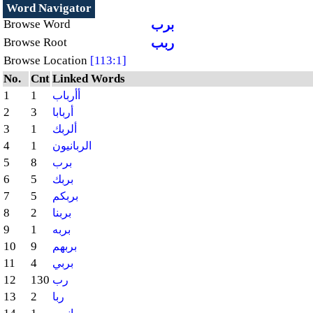
Word Navigator
برب
Browse Word
ربب
Browse Root
Browse Location
[113:1]
No.
Cnt
Linked Words
1
1
أأرباب
2
3
أربابا
3
1
ألربك
4
1
الربانيون
5
8
برب
6
5
بربك
7
5
بربكم
8
2
بربنا
9
1
بربه
10
9
بربهم
11
4
بربي
12
130
رب
13
2
ربا