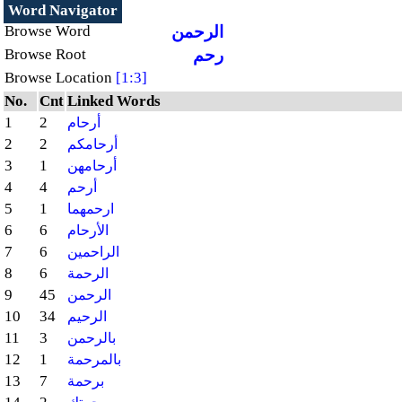
Word Navigator
الرحمن
Browse Word
رحم
Browse Root
Browse Location
[1:3]
No.
Cnt
Linked Words
1
2
أرحام
2
2
أرحامكم
3
1
أرحامهن
4
4
أرحم
5
1
ارحمهما
6
6
الأرحام
7
6
الراحمين
8
6
الرحمة
9
45
الرحمن
10
34
الرحيم
11
3
بالرحمن
12
1
بالمرحمة
13
7
برحمة