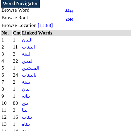
Word Navigator
بينة
Browse Word
بين
Browse Root
Browse Location
[11:88]
No.
Cnt
Linked Words
1
1
البيان
2
11
البينات
3
2
البينة
4
22
المبين
5
1
المستبين
6
24
بالبينات
7
2
ببينة
8
1
بيان
9
1
بيانه
10
80
بين
11
3
بينا
12
16
بينات
13
1
بيناه