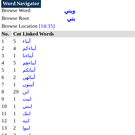
Word Navigator
وبني
Browse Word
بني
Browse Root
Browse Location
[14:35]
No.
Cnt
Linked Words
1
5
أبناء
2
4
أبناءكم
3
1
أبناءنا
4
5
أبناءهم
5
1
أبنائكم
6
2
أبنائهن
7
1
أتبنون
8
29
ابن
9
1
ابنت
10
1
ابنتي
11
1
ابنك
12
1
ابنه
13
2
ابنوا