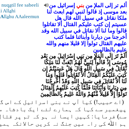
ألم
تر
إلى
الملإ
من
بني
إسرائيل
من
til fee sabeeli
a
 nuq
i All
a
hi
بعد
موسى
إذ
قالوا
لنبي
لهم
ابعث
لنا
a
A
ll
a
hu AAaleemun
ملكا
نقاتل
في
سبيل
الله
قال
هل
عسيتم
إن
كتب
عليكم
القتال
ألا
تقاتلوا
قالوا
وما
لنا
ألا
نقاتل
في
سبيل
الله
وقد
أخرجنا
من
ديارنا
وأبنائنا
فلما
كتب
عليهم
القتال
تولوا
إلا
قليلا
منهم
والله
عليم
بالظالمين
أَلَمْ تَرَ إِلَى الْمَلَإِ مِن بَنِي إِسْرَائِيلَ مِن بَعْدِ
مُوسَى إِذْ قَالُواْ لِنَبِيٍّ لَّهُمُ ابْعَثْ لَنَا مَلِكًا
نُّقَاتِلْ فِي سَبِيلِ اللّهِ قَالَ هَلْ عَسَيْتُمْ إِن
كُتِبَ عَلَيْكُمُ الْقِتَالُ أَلاَّ تُقَاتِلُواْ قَالُواْ وَمَا
لَنَا أَلاَّ نُقَاتِلَ فِي سَبِيلِ اللّهِ وَقَدْ أُخْرِجْنَا
مِن دِيَارِنَا وَأَبْنَآئِنَا فَلَمَّا كُتِبَ عَلَيْهِمُ الْقِتَالُ
تَوَلَّوْاْ إِلاَّ قَلِيلاً مِّنْهُمْ وَاللّهُ عَلِيمٌ بِالظَّالِمِينَ
(اے حبیب!) کیا آپ نے بنی اسرائیل کے اس گر
پیغمبر سے کہا کہ ہمارے لئے ایک بادشاہ مق
سے) فرمایا: کہیں ایسا نہ ہو کہ تم پر قتال
ہم اﷲ کی راہ میں جنگ نہ کریں حالانکہ ہمیں