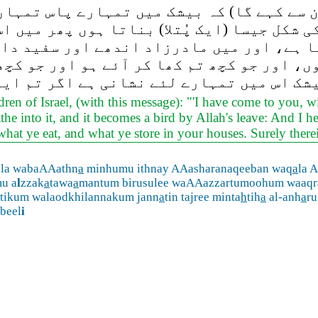
 سے کہے گا) کہ بیشک میں تمہارے پاس تمہار
 شکل جیسا (ایک پُتلا) بناتا ہوں پھر میں ا
تا ہے، اور میں مادرزاد اندھے اور سفید دا
ں، اور جو کچھ تم کھا کر آئے ہو اور جو کچ
یشک اس میں تمہارے لئے نشانی ہے اگر تم ای
en of Israel, (with this message): "'I have come to you, w
eathe into it, and it becomes a bird by Allah's leave: And I 
what ye eat, and what ye store in your houses. Surely therei
ela wabaAAathn
a
minhumu ithnay AAasharanaqeeban waq
a
la A
mu a
l
zzak
a
tawa
a
mantum birusulee waAAazzartumoohum waaqr
tikum walaodkhilannakum jann
a
tin tajree minta
h
tih
a
al-anh
a
ru
abeel
i