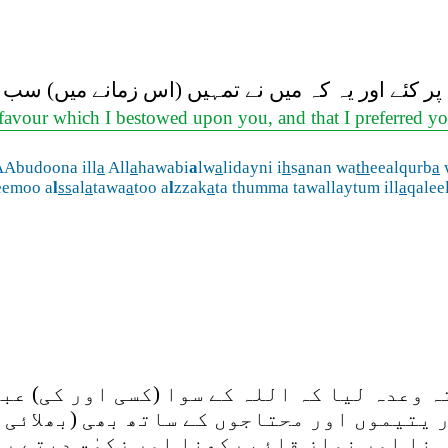
تم پر کئے اور یہ کہ میں نے تمہیں (اس زمانے میں) س
l) favour which I bestowed upon you, and that I preferred y
Abudoona ill
a
All
a
hawabi
a
lw
a
lidayni i
h
s
a
nan wa
th
eealqurb
a
eemoo a
l
ss
al
a
tawa
a
too a
l
zzak
a
ta thumma tawallaytum ill
a
qalee
تہ وعدہ لیا کہ اللہ کے سوا (کسی اور کی) عب
یتیموں اور محتاجوں کے ساتھ بھی (بھلائی ک
کہنا اور نماز قائم رکھنا اور زکوٰۃ دیتے ر