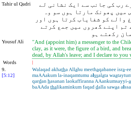
ے رب کی جانب سے ایک نشانی لے
Tahir ul Qadri
س میں پھونک مارتا ہوں سو وہ
غ والے کو شفایاب کرتا ہوں اور
ھ تم اپنے گھروں میں جمع کرتے
مان رکھتے ہو
Yousuf Ali
"And (appoint him) a messenger to the Childr
clay, as it were, the figure of a bird, and br
dead, by Allah's leave; and I declare to you 
Words
|
9.
Walaqad akha
th
a All
a
hu meeth
a
qabanee isr
a
-e
[5:12]
maAAakum la-inaqamtumu a
l
ss
al
a
ta wa
a
taytu
qar
d
an
h
asanan laokaffiranna AAankumsayyi-
a
baAAda
tha
likaminkum faqad
d
alla saw
a
a a
l
ss