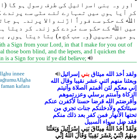
اور وہ بنی اسرائیل کی طرف رسول ہو گا (ان
کر آیا ہوں میں تمہارے لئے مٹی سے پرندے کی
اﷲ کے حکم سے فوراً اڑنے والا پرندہ ہو جا
میں اﷲ کے حکم سے مُردے کو زندہ کر دیتا ہو
ہو میں تمہیں (وہ سب کچھ) بتا دیتا ہوں، ب
ith a Sign from your Lord, in that I make for you out of
heal those born blind, and the lepers, and I quicken the
n is a Sign for you if ye did believe;
ولقد
أخذ
الله
ميثاق
بني
إسرائيل
hu innee
a
ll
a
d
tumuAll
a
ha
وبعثنا
منهم
اثني
عشر
نقيبا
وقال
الله
 faman kafara
إني
معكم
لئن
أقمتم
الصلاة
وآتيتم
الزكاة
وآمنتم
برسلي
وعزرتموهم
وأقرضتم
الله
قرضا
حسنا
لأكفرن
عنكم
سيئاتكم
ولأدخلنكم
جنات
تجري
من
تحتها
الأنهار
فمن
كفر
بعد
ذلك
منكم
فقد
ضل
سواء
السبيل
وَلَقَدْ أَخَذَ اللّهُ مِيثَاقَ بَنِي إِسْرَآئِيلَ وَبَعَثْنَا
مِنهُمُ اثْنَيْ عَشَرَ نَقِيبًا وَقَالَ اللّهُ إِنِّي