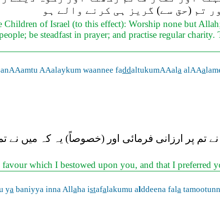
ر تم (حق سے) گریز ہی کرنے والے ہو
ildren of Israel (to this effect): Worship none but Allah;
 people; be steadfast in prayer; and practise regular chari
e anAAamtu AAalaykum waannee fa
dd
altukumAAal
a
alAA
a
lam
ے تم پر ارزانی فرمائی اور (خصوصاً) یہ کہ میں نے ت
al favour which I bestowed upon you, and that I preferred 
u y
a
baniyya inna All
a
ha i
st
af
a
lakumu a
l
ddeena fal
a
tamootunna