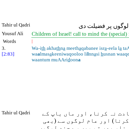
Tahir ul Qadri
ب لوگوں پر فضیلت دی
Yousuf Ali
Children of Israel! call to mind the (specia
Words
|
3.
Wa-i
th
akha
th
n
a
meeth
a
qabanee isr
a
-eela l
a
taA
[2:83]
wa
a
lmas
a
keeniwaqooloo li
l
nn
a
si
h
usnan waaq
waantum muAAri
d
oon
a
ادت نہ کرنا، اور ماں باپ کے
Tahir ul Qadri
رنا) اور عام لوگوں سے (بھی
ہنا، پھر تم میں سے چند لوگوں