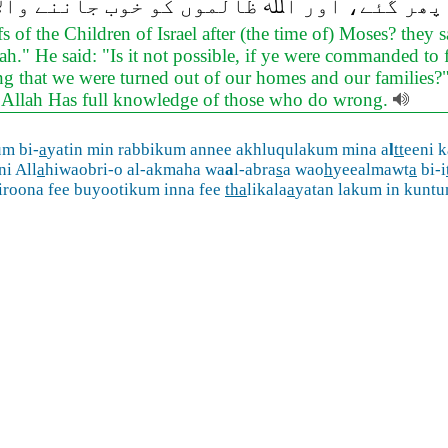
 پھر گئے، اور اﷲ ظالموں کو خوب جاننے والا
s of the Children of Israel after (the time of) Moses? the
lah." He said: "Is it not possible, if ye were commanded to 
eeing that we were turned out of our homes and our familie
 Allah Has full knowledge of those who do wrong.
um bi-
a
yatin min rabbikum annee akhluqulakum mina a
l
tt
eeni k
ni All
a
hiwaobri-o al-akmaha wa
a
l-abra
s
a wao
h
yeealmawt
a
bi-i
roona fee buyootikum inna fee
tha
likala
a
yatan lakum in kunt