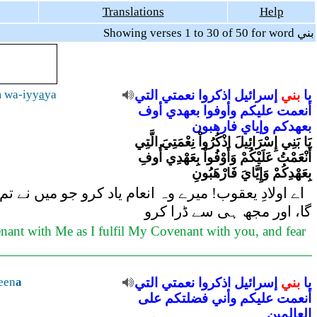
Translations
Help
Showing verses 1 to 30 of 50 for word بني
يا
بني
إسرائيل
اذكروا
نعمتي
التي
ya
a
 wa-iyy
أنعمت
عليكم
وأوفوا
بعهدي
أوف
بعهدكم
وإياي
فارهبون
يَا بَنِي إِسْرَائِيلَ اذْكُرُواْ نِعْمَتِيَ الَّتِي
أَنْعَمْتُ عَلَيْكُمْ وَأَوْفُواْ بِعَهْدِي أُوفِ
بِعَهْدِكُمْ وَإِيَّايَ فَارْهَبُونِ
اے اولادِ یعقوب! میرے وہ انعام یاد کرو جو میں نے تم
گا، اور مجھ ہی سے ڈرا کرو
venant with Me as I fulfil My Covenant with you, and fear
يا
بني
إسرائيل
اذكروا
نعمتي
التي
a
een
أنعمت
عليكم
وأني
فضلتكم
على
العالمين