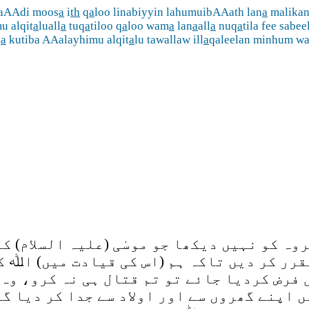
baAAdi moos
a
i
th
q
a
loo linabiyyin lahumuibAAath lan
a
malikan
u alqit
a
luall
a
tuq
a
tiloo q
a
loo wam
a
lan
a
all
a
nuq
a
tila fee sabeel
m
a
kutiba AAalayhimu alqit
a
lu tawallaw ill
a
qaleelan minhum w
وہ کو نہیں دیکھا جو موسٰی (علیہ السلام) ک
رر کر دیں تاکہ ہم (اس کی قیادت میں) اﷲ کی
 فرض کردیا جائے تو تم قتال ہی نہ کرو، وہ 
 اپنے گھروں سے اور اولاد سے جدا کر دیا گی