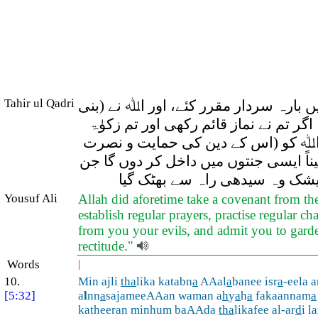
Tahir ul Qadri
ں بارہ سردار مقرر کئے، اور اﷲ نے (بنی
 تم نے نماز قائم رکھی اور تم زکوٰۃ
ور اﷲ کو (اس کے دین کی حمایت و نصرت
اً ایسی جنتوں میں داخل کر دوں گا جن
بیشک وہ سیدھی راہ سے بھٹک گیا
Yousuf Ali
Allah did aforetime take a covenant from th
establish regular prayers, practise regular c
from you your evils, and admit you to gardens
rectitude."
Words
|
10.
Min ajli
tha
lika katabn
a
AAal
a
banee isr
a
-eela 
[5:32]
a
l
nn
a
sajameeAAan waman a
h
y
a
h
a
fakaannam
a
katheeran minhum baAAda
tha
likafee al-ar
d
i l