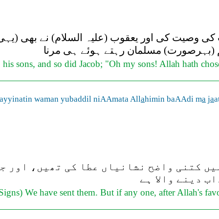
ت کی وصیت کی اور یعقوب (علیہ السلام) نے بھی (یہی 
تم (بہرصورت) مسلمان رہتے ہوئے ہی مرنا
 his sons, and so did Jacob; "Oh my sons! Allah hath chosen
bayyinatin waman yubaddil niAAmata All
a
himin baAAdi m
a
j
a
a
یں کتنی واضح نشانیاں عطا کی تھیں، اور جو
ب دینے والا ہے
igns) We have sent them. But if any one, after Allah's favo