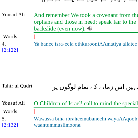
Yousuf Ali
And remember We took a covenant from the Ch
orphans and those in need; speak fair to the
backslide (even now).
Words
|
4.
Y
a
banee isr
a
-eela o
th
kurooniAAmatiya allate
[2:122]
Tahir ul Qadri
مہیں اس زمانے کے تمام لوگوں پر
Yousuf Ali
O Children of Israel! call to mind the speci
Words
|
5.
Wawa
ssa
bih
a
ibr
a
heemubaneehi wayaAAqoob
[2:132]
waantummuslimoon
a