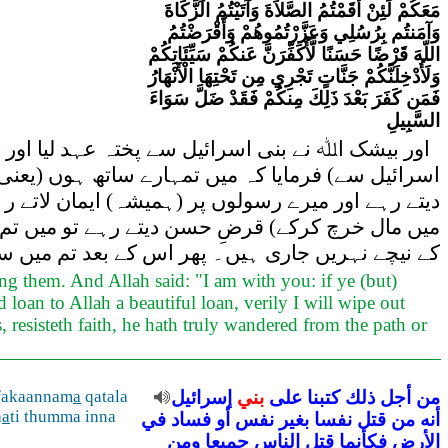
مَعَكُمْ لَئِنْ أَقَمْتُمُ الصَّلاَةَ وَآتَيْتُمُ الزَّكَاةَ
وَآمَنتُم بِرُسُلِي وَعَزَّرْتُمُوهُمْ وَأَقْرَضْتُمُ
اللّهَ قَرْضًا حَسَنًا لَّأُكَفِّرَنَّ عَنكُمْ سَيِّئَاتِكُمْ
وَلَأُدْخِلَنَّكُمْ جَنَّاتٍ تَجْرِي مِن تَحْتِهَا الْأَنْهَارُ
فَمَن كَفَرَ بَعْدَ ذَلِكَ مِنكُمْ فَقَدْ ضَلَّ سَوَاءَ
السَّبِيلِ
اور بیشک اﷲ نے بنی اسرائیل سے پختہ عہد لیا اور (ا
اسرائیل سے) فرمایا کہ میں تمہارے ساتھ ہوں (یعنی
دیتے رہے اور میرے رسولوں پر (ہمیشہ) ایمان لاتے 
میں مال خرچ کرکے) قرضِ حسن دیتے رہے تو میں تم سے
کے نیچے نہریں جاری ہیں۔ پھر اس کے بعد تم میں س
ng them. And Allah said: "I am with you: if ye (but)
 loan to Allah a beautiful loan, verily I will wipe out
, resisteth faith, he hath truly wandered from the path or
من
أجل
ذلك
كتبنا
على
بني
إسرائيل
qatala
a
 fakaannam
n
a
ti thumma inna
أنه
من
قتل
نفسا
بغير
نفس
أو
فساد
في
الأرض
فكأنما
قتل
الناس
جميعا
ومن