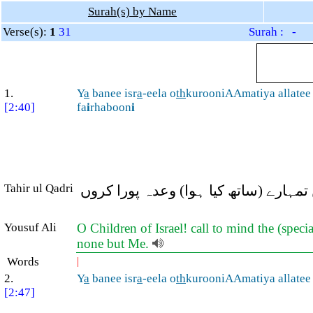
Surah(s) by Name
Verse(s):
1
31
Surah : -
1.
Y
a
banee isr
a
-eela o
th
kurooniAAmatiya allate
[2:40]
fa
i
rhaboon
i
Tahir ul Qadri
ں تمہارے (ساتھ کیا ہوا) وعدہ پورا کروں
Yousuf Ali
O Children of Israel! call to mind the (spe
none but Me.
Words
|
2.
Y
a
banee isr
a
-eela o
th
kurooniAAmatiya allate
[2:47]