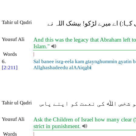
Tahir ul Qadri
کہا:) اے میرے لڑکو! بیشک اللہ نے
Yousuf Ali
And this was the legacy that Abraham left to
Islam."
Words
|
6.
Sal banee isr
a
-eela kam
a
tayn
a
hummin
a
yatin 
[2:211]
All
a
hashadeedu alAAiq
a
b
i
 شخص اﷲ کی نعمت کو اپنے پاس
Tahir ul Qadri
Yousuf Ali
Ask the Children of Israel how many clear (S
strict in punishment.
Words
|