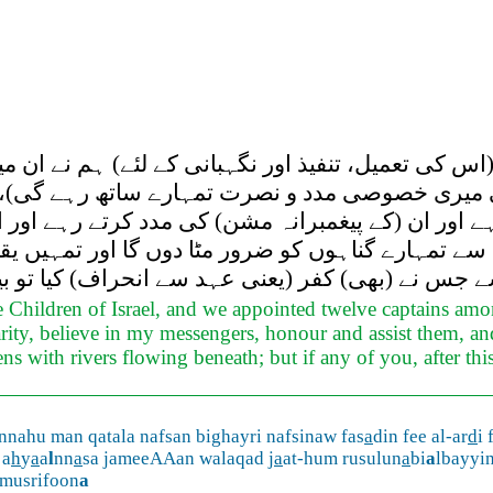
س کی تعمیل، تنفیذ اور نگہبانی کے لئے) ہم نے ان می
 میری خصوصی مدد و نصرت تمہارے ساتھ رہے گی)، اگر
رہے اور ان (کے پیغمبرانہ مشن) کی مدد کرتے رہے ا
 تمہارے گناہوں کو ضرور مٹا دوں گا اور تمہیں یقین
ے جس نے (بھی) کفر (یعنی عہد سے انحراف) کیا تو 
e Children of Israel, and we appointed twelve captains amo
harity, believe in my messengers, honour and assist them, and
 with rivers flowing beneath; but if any of you, after this
annahu man qatala nafsan bighayri nafsinaw fas
a
din fee al-ar
d
i
a
h
y
a
a
l
nn
a
sa jameeAAan walaqad j
a
at-hum rusulun
a
bi
a
lbayyi
amusrifoon
a