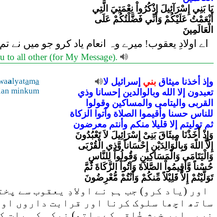
يَا بَنِي إِسْرَآئِيلَ اذْكُرُواْ نِعْمَتِيَ الَّتِي
أَنْعَمْتُ عَلَيْكُمْ وَأَنِّي فَضَّلْتُكُمْ عَلَى
الْعَالَمِينَ
اے اولادِ یعقوب! میرے وہ انعام یاد کرو جو میں نے 
ou to all other (for My Message).
وإذ
أخذنا
ميثاق
بني
إسرائيل
لا
a
m
a
lyat
a
wa
lan minkum
تعبدون
إلا
الله
وبالوالدين
إحسانا
وذي
القربى
واليتامى
والمساكين
وقولوا
للناس
حسنا
وأقيموا
الصلاة
وآتوا
الزكاة
ثم
توليتم
إلا
قليلا
منكم
وأنتم
معرضون
وَإِذْ أَخَذْنَا مِيثَاقَ بَنِىْ إِسْرَائِيلَ لاَ تَعْبُدُونَ
إِلاَّ اللّهَ وَبِالْوَالِدَيْنِ إِحْسَاناً وَّذِي الْقُرْبَى
وَالْيَتَامَى وَالْمَسَاكِينِ وَقُولُواْ لِلنَّاسِ
حُسْناً وَّأَقِيمُواْ الصَّلاَةَ وَآتُواْ الزَّكَاةَ ثُمَّ
تَوَلَّيْتُمْ إِلاَّ قَلِيْلاً مِّنكُمْ وَأَنْتُمْ مُّعْرِضُونَ
اور (یاد کرو) جب ہم نے اولادِ یعقوب سے پخ
ساتھ اچھا سلوک کرنا اور قرابت داروں اور 
نرمی اور خوش خُلقی کے ساتھ) نیکی کی بات 