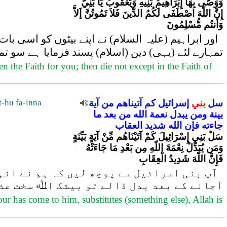
وَوَصَّى بِهَا إِبْرَاهِيمُ بَنِيهِ وَيَعْقُوبُ يَا بَنِيَّ
إِنَّ اللّهَ اصْطَفَى لَكُمُ الدِّينَ فَلاَ تَمُوتُنَّ إَلاَّ
وَأَنتُم مُّسْلِمُونَ
اور ابراہیم (علیہ السلام) نے اپنے بیٹوں کو اسی با
تمہارے لئے (یہی) دین (اسلام) پسند فرمایا ہے سو 
 the Faith for you; then die not except in the Faith of
سل
بني
إسرائيل
كم
آتيناهم
من
آية
t-hu fa-inna
بينة
ومن
يبدل
نعمة
الله
من
بعد
ما
جاءته
فإن
الله
شديد
العقاب
سَلْ بَنِي إِسْرَائِيلَ كَمْ آتَيْنَاهُم مِّنْ آيَةٍ بَيِّنَةٍ
وَمَن يُبَدِّلْ نِعْمَةَ اللّهِ مِن بَعْدِ مَا جَاءَتْهُ
فَإِنَّ اللّهَ شَدِيدُ الْعِقَابِ
آپ بنی اسرائیل سے پوچھ لیں کہ ہم نے انہ
آجانے کے بعد بدل ڈالے تو بیشک اﷲ سخت عذا
ur has come to him, substitutes (something else), Allah is