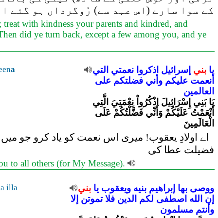
کے سوا سارے (اس عہد سے) رُوگرداں ہو گئے او
 treat with kindness your parents and kindred, and
ty. Then did ye turn back, except a few among you, and ye
يا
بني
إسرائيل
اذكروا
نعمتي
التي
a
een
أنعمت
عليكم
وأني
فضلتكم
على
العالمين
يَا بَنِي إِسْرَائِيلَ اذْكُرُواْ نِعْمَتِيَ الَّتِي
أَنْعَمْتُ عَلَيْكُمْ وَأَنِّي فَضَّلْتُكُمْ عَلَى
الْعَالَمِينَ
اے اولادِ یعقوب! میری اس نعمت کو یاد کرو جو میں ن
فضیلت عطا کی
you to all others (for My Message).
ووصى
بها
إبراهيم
بنيه
ويعقوب
يا
بني
a
 ill
إن
الله
اصطفى
لكم
الدين
فلا
تموتن
إلا
وأنتم
مسلمون