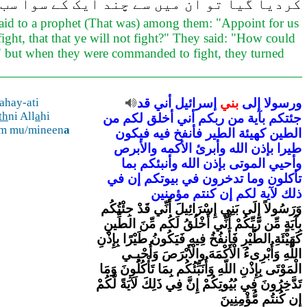
کردیا گیا تو ان میں سے چند ایک کے سوا سب
y said to a prophet (That was) among them: "Appoint for us
fight, that that ye will not fight?" They said: "How could
s?" but when they were commanded to fight, they turned
ورسولا
إلى
بني
إسرائيل
أني
قد
ahay-ati
th
ni All
a
hi
جئتكم
بآية
من
ربكم
أني
أخلق
لكم
من
um mu/mineen
a
الطين
كهيئة
الطير
فأنفخ
فيه
فيكون
طيرا
بإذن
الله
وأبرئ
الأكمه
والأبرص
وأحيي
الموتى
بإذن
الله
وأنبئكم
بما
تأكلون
وما
تدخرون
في
بيوتكم
إن
في
ذلك
لآية
لكم
إن
كنتم
مؤمنين
وَرَسُولاً إِلَى بَنِي إِسْرَائِيلَ أَنِّي قَدْ جِئْتُكُم
بِآيَةٍ مِّن رَّبِّكُمْ أَنِّي أَخْلُقُ لَكُم مِّنَ الطِّينِ
كَهَيْئَةِ الطَّيْرِ فَأَنفُخُ فِيهِ فَيَكُونُ طَيْرًا بِإِذْنِ
اللّهِ وَأُبْرِىءُ الْأَكْمَهَ والْأَبْرَصَ وَأُحْيِـي
الْمَوْتَى بِإِذْنِ اللّهِ وَأُنَبِّئُكُم بِمَا تَأْكُلُونَ وَمَا
تَدَّخِرُونَ فِي بُيُوتِكُمْ إِنَّ فِي ذَلِكَ لَآيَةً لَّكُمْ
إِن كُنتُم مُّؤْمِنِينَ