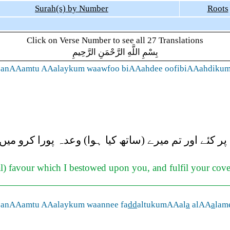
Surah(s) by Number
Roots
Click on Verse Number to see all 27 Translations
بِسْمِ اللَّهِ الرَّحْمَنِ الرَّحِيمِ
e anAAamtu AAalaykum waawfoo biAAahdee oofibiAAahdikum
 پر کئے اور تم میرے (ساتھ کیا ہوا) وعدہ پورا کرو می
cial) favour which I bestowed upon you, and fulfil your co
e anAAamtu AAalaykum waannee fa
dd
altukumAAal
a
alAA
a
lam