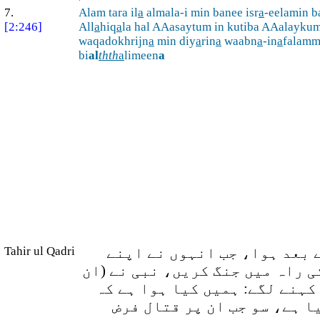
7.
Alam tara il
a
almala-i min banee isr
a
-eelamin 
[2:246]
All
a
hiq
a
la hal AAasaytum in kutiba AAalaykum
waqadokhrijn
a
min diy
a
rin
a
waabn
a
-in
a
falam
bi
al
thth
a
limeen
a
ے بعد ہوا، جب انہوں نے اپنے
Tahir ul Qadri
 راہ میں جنگ کریں، نبی نے (ان
کہنے لگے: ہمیں کیا ہوا ہے کہ
ا ہے، سو جب ان پر قتال فرض