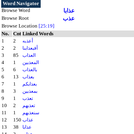
Word Navigator
عذابا
Browse Word
عذب
Browse Root
Browse Location
[25:19]
No.
Cnt
Linked Words
1
2
أعذبه
2
2
أفبعذابنا
3
85
العذاب
4
1
المعذبين
5
6
بالعذاب
6
13
بعذاب
7
1
بعذابكم
8
3
بمعذبين
9
1
تعذب
10
2
تعذبهم
11
1
سنعذبهم
12
150
عذاب
13
38
عذابا