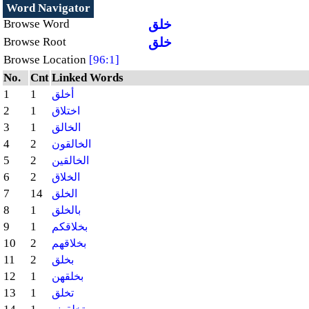
Word Navigator
خلق
Browse Word
خلق
Browse Root
Browse Location
[96:1]
No.
Cnt
Linked Words
1
1
أخلق
2
1
اختلاق
3
1
الخالق
4
2
الخالقون
5
2
الخالقين
6
2
الخلاق
7
14
الخلق
8
1
بالخلق
9
1
بخلاقكم
10
2
بخلاقهم
11
2
بخلق
12
1
بخلقهن
13
1
تخلق