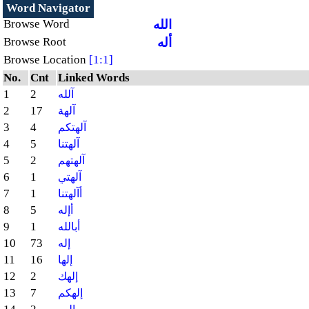
Word Navigator
الله
Browse Word
أله
Browse Root
Browse Location
[1:1]
No.
Cnt
Linked Words
1
2
آلله
2
17
آلهة
3
4
آلهتكم
4
5
آلهتنا
5
2
آلهتهم
6
1
آلهتي
7
1
أآلهتنا
8
5
أإله
9
1
أبالله
10
73
إله
11
16
إلها
12
2
إلهك
13
7
إلهكم