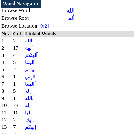
Word Navigator
الله
Browse Word
أله
Browse Root
Browse Location
[9:2]
No.
Cnt
Linked Words
1
2
آلله
2
17
آلهة
3
4
آلهتكم
4
5
آلهتنا
5
2
آلهتهم
6
1
آلهتي
7
1
أآلهتنا
8
5
أإله
9
1
أبالله
10
73
إله
11
16
إلها
12
2
إلهك
13
7
إلهكم