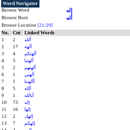
Word Navigator
إله
Browse Word
أله
Browse Root
Browse Location
[21:29]
No.
Cnt
Linked Words
1
2
آلله
2
17
آلهة
3
4
آلهتكم
4
5
آلهتنا
5
2
آلهتهم
6
1
آلهتي
7
1
أآلهتنا
8
5
أإله
9
1
أبالله
10
73
إله
11
16
إلها
12
2
إلهك
13
7
إلهكم