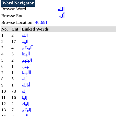
Word Navigator
الله
Browse Word
أله
Browse Root
Browse Location
[40:69]
No.
Cnt
Linked Words
1
2
آلله
2
17
آلهة
3
4
آلهتكم
4
5
آلهتنا
5
2
آلهتهم
6
1
آلهتي
7
1
أآلهتنا
8
5
أإله
9
1
أبالله
10
73
إله
11
16
إلها
12
2
إلهك
13
7
إلهكم