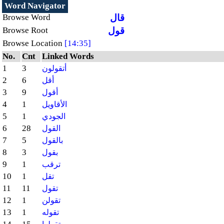
Word Navigator
قال
Browse Word
قول
Browse Root
Browse Location
[14:35]
No.
Cnt
Linked Words
1
3
أتقولون
2
6
أقل
3
9
أقول
4
1
الأقاويل
5
1
الجودي
6
28
القول
7
5
بالقول
8
3
بقول
9
1
ترقب
10
1
تقل
11
11
تقول
12
1
تقولن
13
1
تقوله