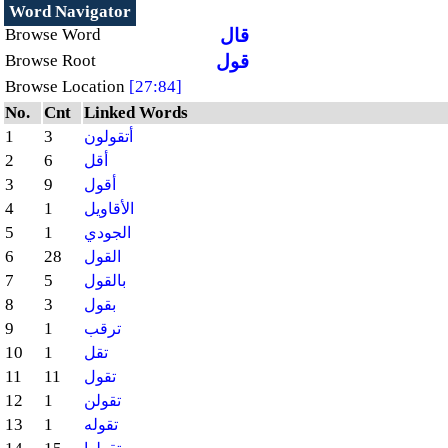
Word Navigator
قال
Browse Word
قول
Browse Root
Browse Location
[27:84]
No.
Cnt
Linked Words
1
3
أتقولون
2
6
أقل
3
9
أقول
4
1
الأقاويل
5
1
الجودي
6
28
القول
7
5
بالقول
8
3
بقول
9
1
ترقب
10
1
تقل
11
11
تقول
12
1
تقولن
13
1
تقوله