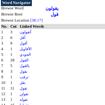
Word Navigator
يقولون
Browse Word
قول
Browse Root
Browse Location
[38:17]
No.
Cnt
Linked Words
1
3
أتقولون
2
6
أقل
3
9
أقول
4
1
الأقاويل
5
1
الجودي
6
28
القول
7
5
بالقول
8
3
بقول
9
1
ترقب
10
1
تقل
11
11
تقول
12
1
تقولن
13
1
تقوله